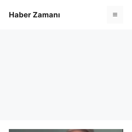
İçeriğe
atla
Haber Zamanı
Menü