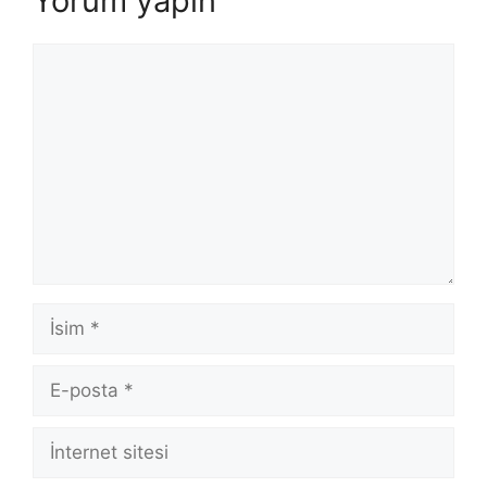
Yorum yapın
Yorum
İsim
E-
posta
İnternet
sitesi