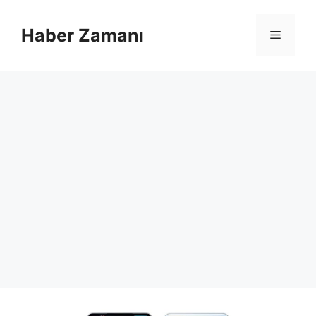
İçeriğe
atla
Haber Zamanı
Menü