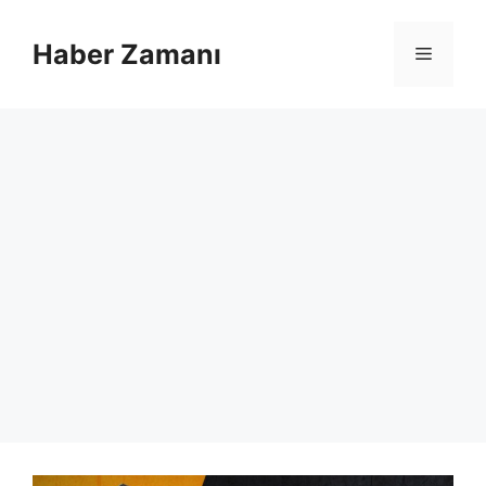
İçeriğe
atla
Haber Zamanı
Menü